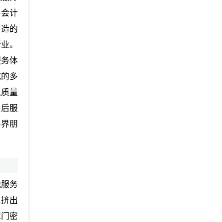
海会计
制造的
行业。
服务体
成的多
以质量
售后服
各界朋
税服务
,挤出
库门密