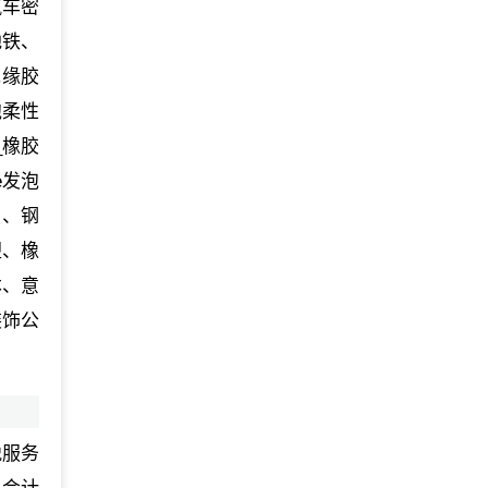
汽车密
地铁、
绝缘胶
泡柔性
_橡胶
e发泡
列、钢
塑、橡
本、意
装饰公
税服务