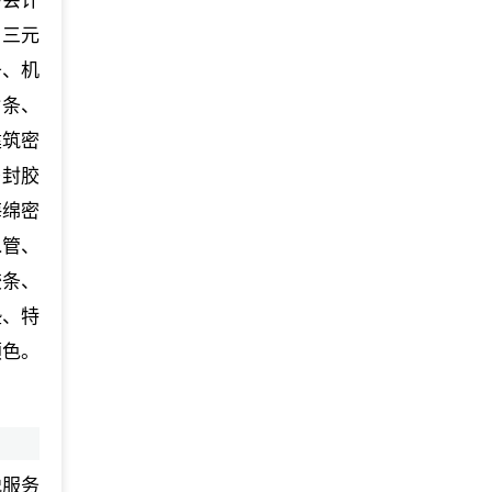
海会计
、三元
条、机
封条、
建筑密
密封胶
海绵密
水管、
胶条、
垫、特
颜色。
税服务