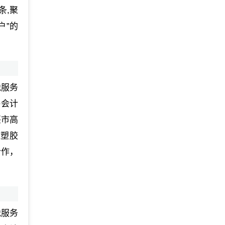
条,聚
户”的
税服务
海会计
兴市高
橡塑胶
合作，
税服务