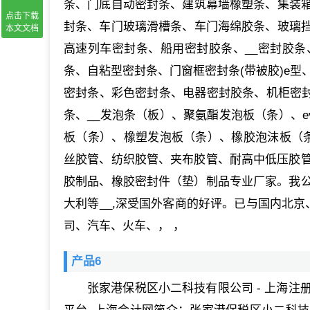
条、门底自动密封条、建筑幕墙橡塑条、集装
点击下载
封条、车门玻璃滑槽条、车门海绵胶条、玻璃
本文文档
高速列车密封条、船用密封胶条、__密封胶
条、自粘型密封条、门窗框密封条(带被胶)e型、
密封条、彩色密封条、电器密封胶条、机柜密封条
条、__发泡条（板）、聚氨酯发泡板（条）、ev
板（条）、橡塑发泡板（条）、橡胶泡沫板（
丝胶管、纺织胶管、夹布胶管、耐高中低压胶管
胶制品、橡胶密封件（垫）制品专业厂家。我公
大利等__,深受国外客商的好评。已与国内北京
司、汽车、火车、， ，
产品6
张家港保税区小二科技有限公司 - 上海注