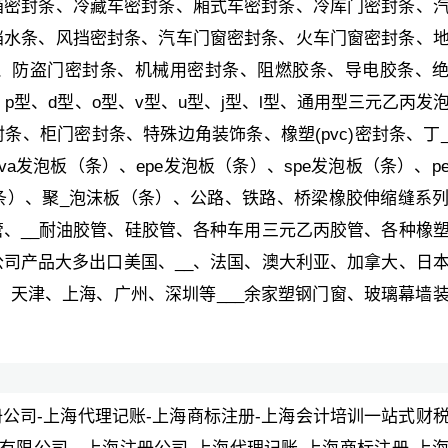
箱密封条、冷藏车密封条、厢式车密封条、冷库门密封条、
挡水条、风挡密封条、汽车门窗密封条、火车门窗密封条、
条、防盗门密封条、机械用密封条、阻燃胶条、导电胶条、
p型、d型、o型、v型、u型、j型、l型、通用型三元乙丙发
、柜门密封条、特殊边角装饰条、橡塑(pvc)密封条、丁
a发泡板（条）、epe发泡板（条）、spe发泡板（条）、p
条）、聚_泡沫板（条）、公路、铁路、桥梁橡胶伸缩缝系
、__耐油胶管、硅胶管、各种车用三元乙丙胶管、各种橡
司产品大多出口美国、__、法国、澳大利亚、加拿大、日
、天津、上海、广州、深圳等___余家塑钢门窗、玻璃幕墙
册公司-上海代理记账-上海商标注册-上海会计培训一站式财