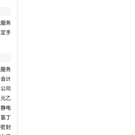
税服务
紧定手
税服务
海会计
我公司
三元乙
-静电
、氯丁
震密封